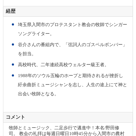
経歴
埼玉県入間市のプロテスタント教会の牧師でシンガー
ソングライター。
谷介さんの番組内で、「弦詞人のゴスペルボンバー」
を担当。
高校時代、二年連続高校ウェルター級王者。
1988年のソウル五輪のホープと期待されるが挫折し
紆余曲折ミュージシャンを志し、人生の途上にて神と
出会い牧師となる。
コメント
牧師とミュージック、二足歩行で邁進中！本名/野田修
司。 教会の礼拝は毎週日曜日10時45分から入間市の農村