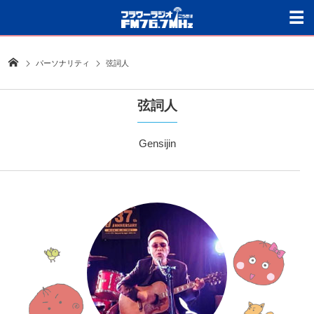
パーソナリティ
弦詞人
弦詞人
Gensijin