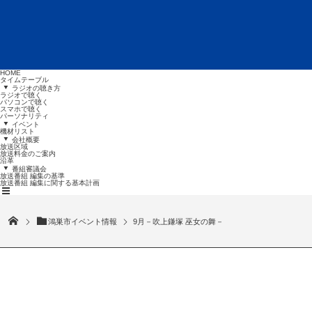
HOME
タイムテーブル
ラジオの聴き方
ラジオで聴く
パソコンで聴く
スマホで聴く
パーソナリティ
イベント
機材リスト
会社概要
放送区域
放送料金のご案内
沿革
番組審議会
放送番組 編集の基準
放送番組
編集に関する基本計画
鴻巣市イベント情報
9月－吹上鎌塚 巫女の舞－