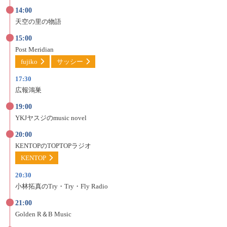
14:00
天空の里の物語
15:00
Post Meridian
fujiko
サッシー
17:30
広報鴻巣
19:00
YKJヤスジの
music novel
20:00
KENTOPの
TOPTOPラジオ
KENTOP
20:30
小林拓真の
Try・Try・Fly Radio
21:00
Golden R＆B Music