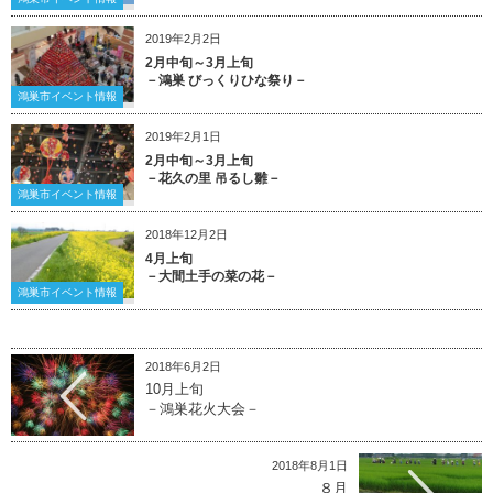
2019年2月2日
2月中旬～3月上旬
－鴻巣 びっくりひな祭り－
鴻巣市イベント情報
2019年2月1日
2月中旬～3月上旬
－花久の里 吊るし雛－
鴻巣市イベント情報
2018年12月2日
4月上旬
－大間土手の菜の花－
鴻巣市イベント情報
2018年6月2日
10月上旬
－鴻巣花火大会－
2018年8月1日
８月