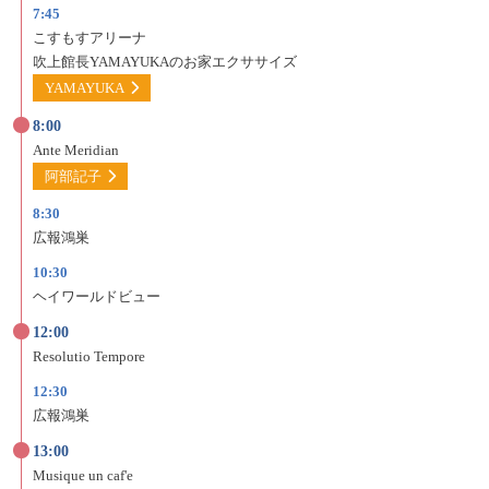
7:45
こすもすアリーナ
吹上館長YAMAYUKAの
お家エクササイズ
YAMAYUKA
8:00
Ante Meridian
阿部記子
8:30
広報鴻巣
10:30
ヘイワールドビュー
12:00
Resolutio Tempore
12:30
広報鴻巣
13:00
Musique un caf'e