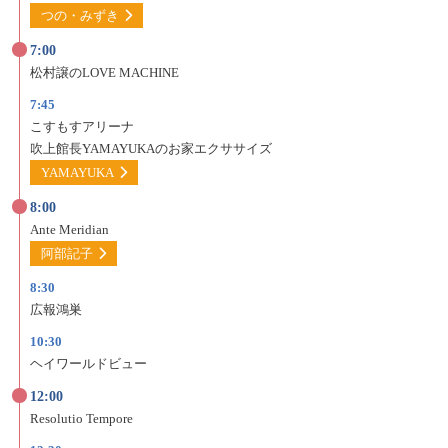
つの・みずき
7:00
松村譲のLOVE MACHINE
7:45
こすもすアリーナ
吹上館長YAMAYUKAの
お家エクササイズ
YAMAYUKA
8:00
Ante Meridian
阿部記子
8:30
広報鴻巣
10:30
ヘイワールドビュー
12:00
Resolutio Tempore