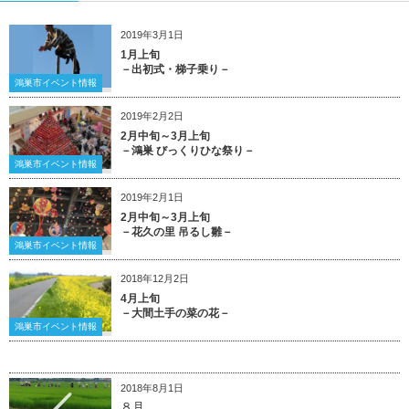
2019年3月1日
1月上旬
－出初式・梯子乗り－
鴻巣市イベント情報
2019年2月2日
2月中旬～3月上旬
－鴻巣 びっくりひな祭り－
鴻巣市イベント情報
2019年2月1日
2月中旬～3月上旬
－花久の里 吊るし雛－
鴻巣市イベント情報
2018年12月2日
4月上旬
－大間土手の菜の花－
鴻巣市イベント情報
2018年8月1日
８月