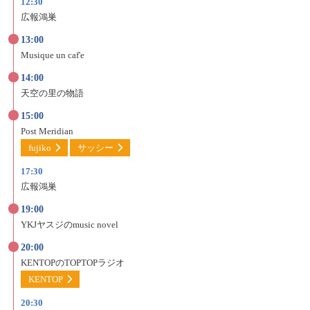
12:30
広報鴻巣
13:00
Musique un caf'e
14:00
天空の里の物語
15:00
Post Meridian
fujiko
サッシー
17:30
広報鴻巣
19:00
YKJヤスジの
music novel
20:00
KENTOPの
TOPTOPラジオ
KENTOP
20:30