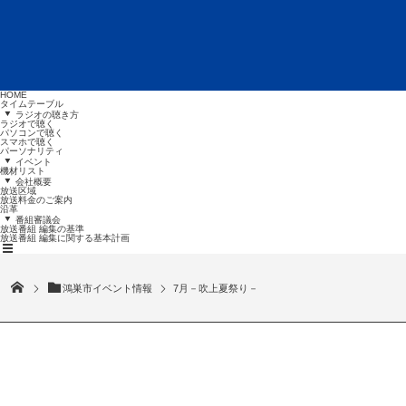
HOME
タイムテーブル
ラジオの聴き方
ラジオで聴く
パソコンで聴く
スマホで聴く
パーソナリティ
イベント
機材リスト
会社概要
放送区域
放送料金のご案内
沿革
番組審議会
放送番組 編集の基準
放送番組
編集に関する基本計画
鴻巣市イベント情報
7月－吹上夏祭り－