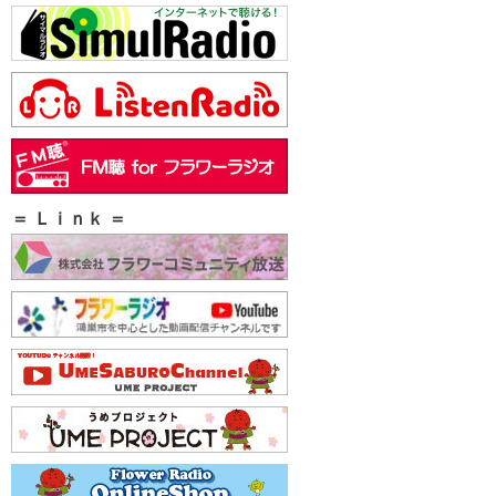
＝ Ｌｉｎｋ ＝