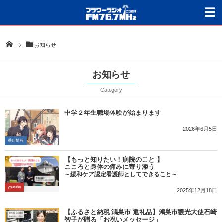
お知らせ
お知らせ
Category
中学２年生職場体験が始まります
2026年6月5日
番組情報
【もっと知りたい！病院のこと 】
こころと身体の痛みに寄り添う
～緩和ケア認定看護師としてできること～
youtube
2025年12月18日
【ふるさと納税 鴻巣市 返礼品】鴻巣市観光大使石崎
智子が贈る「お祝いメッセージ」