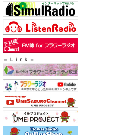
＝ Ｌｉｎｋ ＝